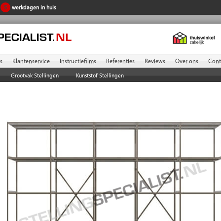
n
5
werkdagen in huis
s
Klantenservice
Instructiefilms
Referenties
Reviews
Over ons
Cont
Grootvak Stellingen
Kunststof Stellingen