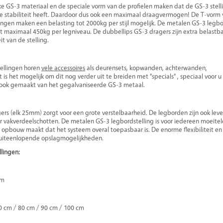
ke GS-3 materiaal en de speciale vorm van de profielen maken dat de GS-3 stell
e stabiliteit heeft. Daardoor dus ook een maximaal draagvermogen! De T-vorm
ttingen maken een belasting tot 2000kg per stijl mogelijk. De metalen GS-3 legb
maximaal 450kg per legniveau. De dubbellips GS-3 dragers zijn extra belastb
t van de stelling.
tellingen horen
vele accessoires
als deurensets, kopwanden, achterwanden,
s het mogelijk om dit nog verder uit te breiden met "specials" , speciaal voor u
n ook gemaakt van het gegalvaniseerde GS-3 metaal.
ers (elk 25mm) zorgt voor een grote verstelbaarheid. De legborden zijn ook lev
or vakverdeelschotten. De metalen GS-3 legbordstelling is voor iedereen moeite
e opbouw maakt dat het systeem overal toepasbaar is. De enorme flexibiliteit en
t uiteenlopende opslagmogelijkheden.
lingen:
:
cm
0 cm / 80 cm / 90 cm / 100 cm