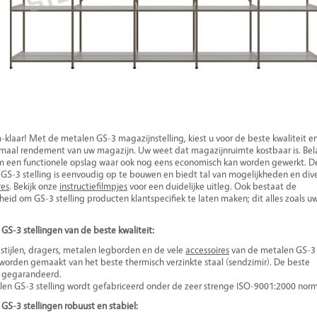
m-klaar! Met de metalen GS-3 magazijnstelling, kiest u voor de beste kwaliteit e
maal rendement van uw magazijn. Uw weet dat magazijnruimte kostbaar is. Bela
m een functionele opslag waar ook nog eens economisch kan worden gewerkt. D
GS-3 stelling is eenvoudig op te bouwen en biedt tal van mogelijkheden en div
res
. Bekijk onze
instructiefilmpjes
voor een duidelijke uitleg. Ook bestaat de
heid om GS-3 stelling producten klantspecifiek te laten maken; dit alles zoals u
GS-3 stellingen van de beste kwaliteit:
stijlen, dragers, metalen legborden en de vele
accessoires
van de metalen GS-3
, worden gemaakt van het beste thermisch verzinkte staal (sendzimir). De beste
t gegarandeerd.
en GS-3 stelling wordt gefabriceerd onder de zeer strenge ISO-9001:2000 norm
GS-3 stellingen robuust en stabiel: