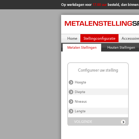
Op werkdagen voor
17.00 uur
besteld, dan binne
Home
Stellingconfiguratie
Accessoire
Metalen Stellingen
Houten Stellingen
Configureer uw stelling
Hoogte
Diepte
Niveaus
Lengte
VOLGENDE