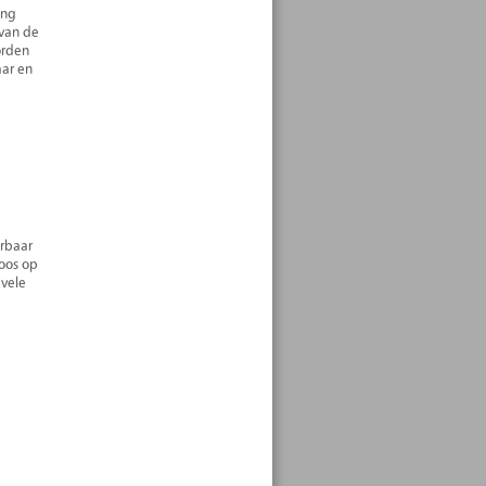
ing
 van de
orden
aar en
erbaar
loos op
 vele