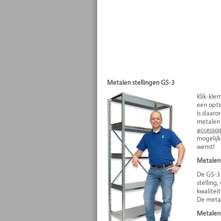
Metalen stellingen GS-
3
Klik-kle
een opti
is daaro
metalen 
accessoi
mogelijk
wenst!
Metalen 
De GS-3 
stelling
kwalitei
De metal
Metalen 