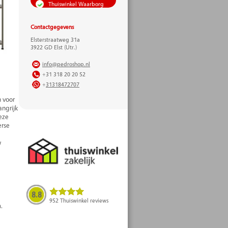
Thuiswinkel Waarborg
Contactgegevens
Elsterstraatweg 31a
3922 GD Elst (Utr.)
info@pedroshop.nl
+31 318 20 20 52
+
31318472707
n voor
ngrijk
eze
erse
w
8.8
952 Thuiswinkel reviews
.