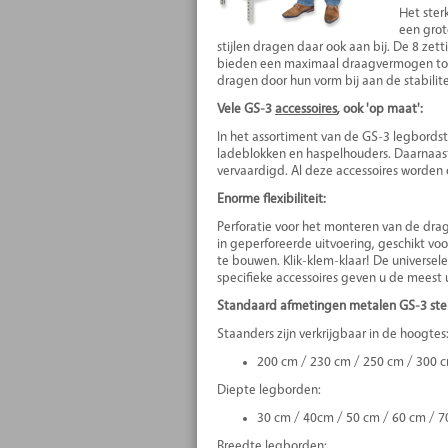
Het ster
een grot
stijlen dragen daar ook aan bij. De 8 ze
bieden een maximaal draagvermogen tot 
dragen door hun vorm bij aan de stabilitei
Vele GS-3
accessoires
, ook 'op maat':
In het assortiment van de GS-3 legbords
ladeblokken en haspelhouders. Daarnaast i
vervaardigd. Al deze accessoires worde
Enorme flexibiliteit:
Perforatie voor het monteren van de drag
in geperforeerde uitvoering, geschikt vo
te bouwen. Klik-klem-klaar! De universel
specifieke accessoires geven u de mees
Standaard afmetingen metalen GS-3 stel
Staanders zijn verkrijgbaar in de hoogtes
200 cm / 230 cm / 250 cm / 300 
Diepte legborden:
30 cm / 40cm / 50 cm / 60 cm / 7
Breedte legborden: