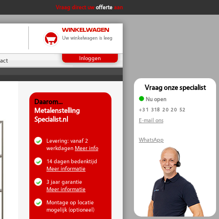
Vraag direct uw
offerte
aan
Uw winkelwagen is leeg
Inloggen
act
Vraag onze specialist
Nu open
Daarom...
Metalenstelling
+31 318 20 20 52
Specialist.nl
E-mail ons
WhatsApp
Levering: vanaf 2
werkdagen
Meer info
14 dagen bedenktijd
Meer informatie
3 jaar garantie
Meer informatie
Montage op locatie
mogelijk (optioneel)