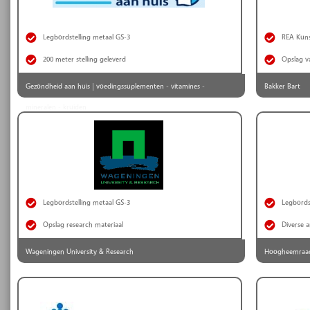
Legbordstelling metaal GS-3
REA Kunst
200 meter stelling geleverd
Opslag v
Gezondheid aan huis | voedingssuplementen - vitamines -
Bakker Bart
mineralen - kruiden
Legbordstelling metaal GS-3
Legbords
Opslag research materiaal
Diverse a
Wageningen University & Research
Hoogheemraad