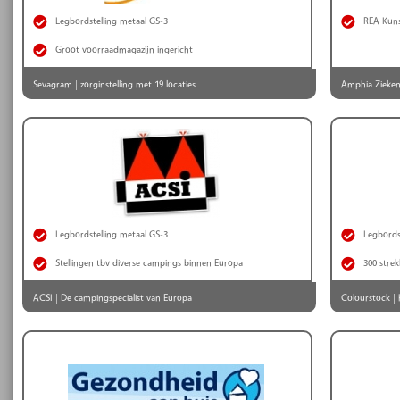
Legbordstelling metaal GS-3
REA Kunst
Groot voorraadmagazijn ingericht
Sevagram | zorginstelling met 19 locaties
Amphia Zieken
Legbordstelling metaal GS-3
Legbords
Stellingen tbv diverse campings binnen Europa
300 stre
ACSI | De campingspecialist van Europa
Colourstock |