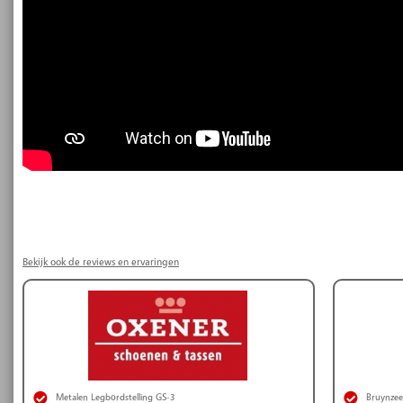
Bekijk ook de reviews en ervaringen
Metalen Legbordstelling GS-3
Bruynzeel