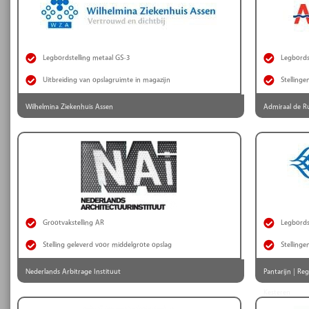
Legbordstelling metaal GS-3
Legbords
Uitbreiding van opslagruimte in magazijn
Stellinge
Wilhelmina Ziekenhuis Assen
Admiraal de Ru
Grootvakstelling AR
Legbords
Stelling geleverd voor middelgrote opslag
Stellinge
Nederlands Arbitrage Instituut
Pantarijn | R
Kesteren