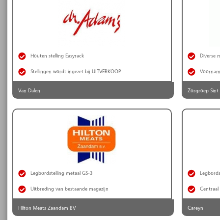
Houten stelling Easyrack
Diverse 
Stellingen wordt ingezet bij UITVERKOOP
Voorname
Van Dalen
Zorgroep Sint
Legbordstelling metaal GS-3
Legbords
Uitbreding van bestaande magazijn
Centraal
Hilton Meats Zaandam BV
Careyn