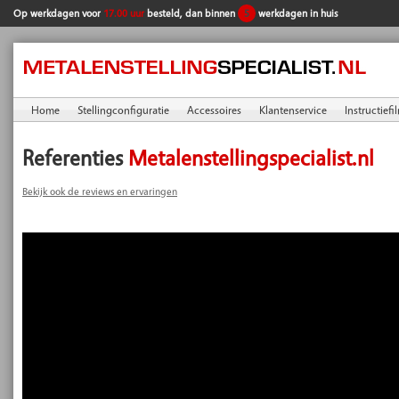
Op werkdagen voor
17.00 uur
besteld, dan binnen
5
werkdagen in huis
Home
Stellingconfiguratie
Accessoires
Klantenservice
Instructiefi
Referenties
Metalenstellingspecialist.nl
Bekijk ook de reviews en ervaringen