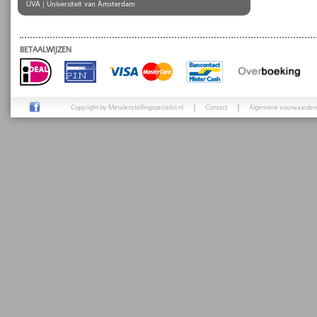
UVA | Universiteit van Amsterdam
BETAALWIJZEN
Copyright by Metalenstellingspecialist.nl
Contact
Algemene voorwaarden