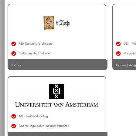
REA Kunststof stellingen
GS3 - Met
Stellingen tbv koelcellen
Magazijn
't Zusje
Flinders | des
AR - Grootvakstelling
Diverse segmenten inclusief vlonders