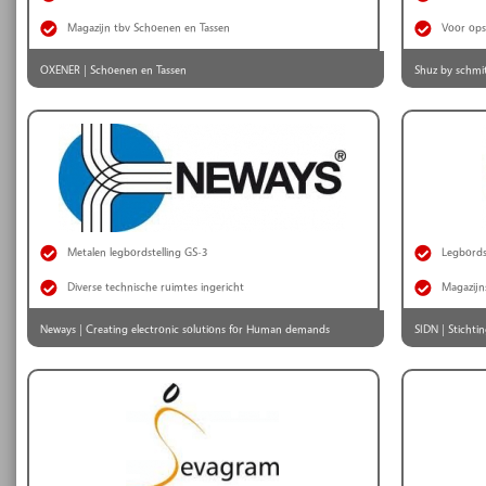
Magazijn tbv Schoenen en Tassen
Voor ops
OXENER | Schoenen en Tassen
Shuz by schmi
Metalen legbordstelling GS-3
Legbords
Diverse technische ruimtes ingericht
Magazijns
Neways | Creating electronic solutions for Human demands
SIDN | Stichti